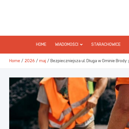
Skip
to
content
HOME
WIADOMOŚCI
STARACHOWICE
Home
2026
maj
Bezpieczniejsza ul. Długa w Gminie Brody