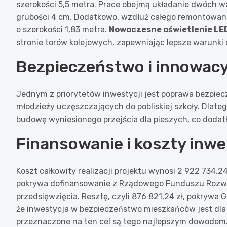
szerokości 5,5 metra. Prace obejmą układanie dwóch wa
grubości 4 cm. Dodatkowo, wzdłuż całego remontowane
o szerokości 1,83 metra.
Nowoczesne oświetlenie LE
stronie torów kolejowych, zapewniając lepsze warunki 
Bezpieczeństwo i innowacy
Jednym z priorytetów inwestycji jest poprawa bezpie
młodzieży uczęszczających do pobliskiej szkoły. Dlate
budowę wyniesionego przejścia dla pieszych, co doda
Finansowanie i koszty inwe
Koszt całkowity realizacji projektu wynosi 2 922 734,24
pokrywa dofinansowanie z Rządowego Funduszu Rozwoj
przedsięwzięcia. Resztę, czyli 876 821,24 zł, pokrywa 
że inwestycja w bezpieczeństwo mieszkańców jest dla g
przeznaczone na ten cel są tego najlepszym dowodem