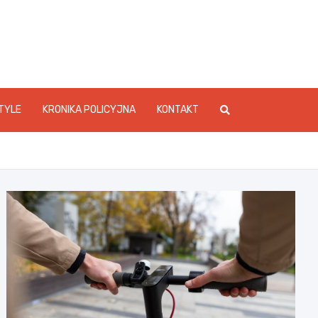
foStarachowice.pl
TYLE
KRONIKA POLICYJNA
KONTAKT