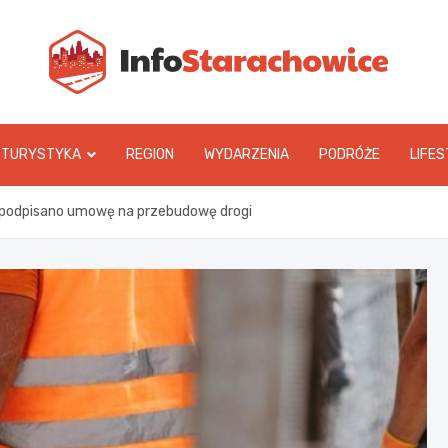
In
TURYSTYKA
REGION
WYDARZENIA
PODRÓŻE
LIFES
: podpisano umowę na przebudowę drogi