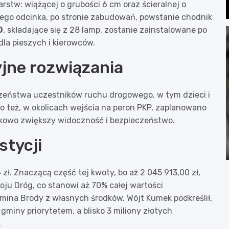
rstw: wiążącej o grubości 6 cm oraz ścieralnej o
go odcinka, po stronie zabudowań, powstanie chodnik
D
, składające się z 28 lamp, zostanie zainstalowane po
dla pieszych i kierowców.
jne rozwiązania
czeństwa uczestników ruchu drogowego, w tym dzieci i
go też, w okolicach wejścia na peron PKP, zaplanowano
tkowo zwiększy widoczność i bezpieczeństwo.
stycji
 zł. Znaczącą część tej kwoty, bo aż 2 045 913,00 zł,
u Dróg, co stanowi aż 70% całej wartości
Gmina Brody z własnych środków. Wójt Kumek podkreślił,
miny priorytetem, a blisko 3 miliony złotych
.