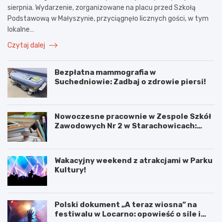
sierpnia. Wydarzenie, zorganizowane na placu przed Szkołą
Podstawową w Małyszynie, przyciągnęło licznych gości, w tym
lokalne…
Czytaj dalej
Bezpłatna mammografia w
Suchedniowie: Zadbaj o zdrowie piersi!
Nowoczesne pracownie w Zespole Szkół
Zawodowych Nr 2 w Starachowicach:
przyszłość kształcenia zawodowego
Wakacyjny weekend z atrakcjami w Parku
Kultury!
Polski dokument „A teraz wiosna” na
festiwalu w Locarno: opowieść o sile i