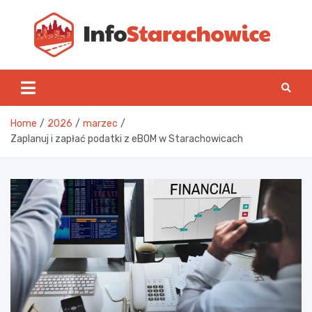
Skip
to
content
Inf
Home
2026
marzec
Zaplanuj i zapłać podatki z eBOM w Starachowicach