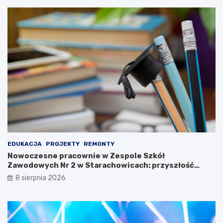
u
r
y
L
u
d
o
w
e
j
2
0
2
3
EDUKACJA
PROJEKTY
REMONTY
Nowoczesne pracownie w Zespole Szkół
Zawodowych Nr 2 w Starachowicach: przyszłość
kształcenia zawodowego
8 sierpnia 2026