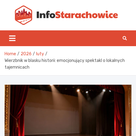
Skip
to
content
Inf
Home
2026
luty
Wierzbnik w blasku historii: emocjonujący spektakl o lokalnych
tajemnicach