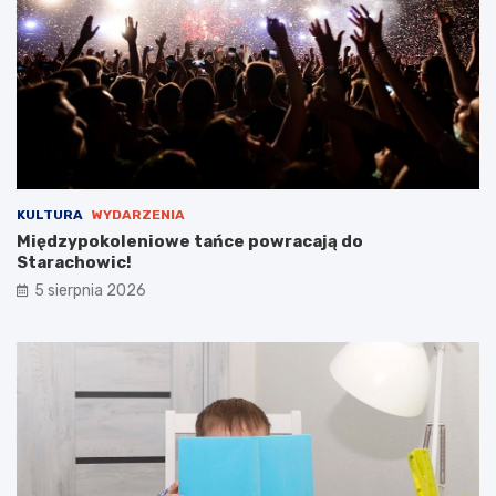
y
B
a
b
i
c
k
i
e
g
KULTURA
WYDARZENIA
o
Międzypokoleniowe tańce powracają do
Starachowic!
5 sierpnia 2026