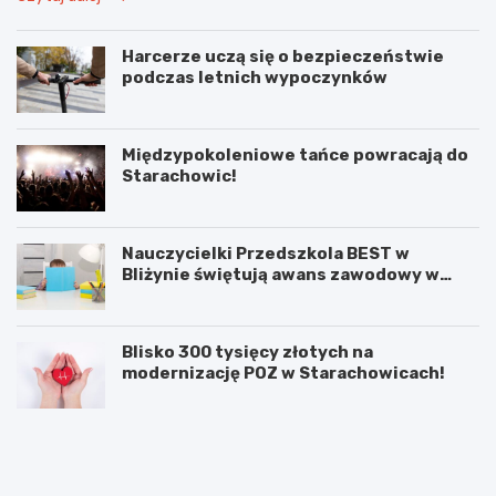
Harcerze uczą się o bezpieczeństwie
podczas letnich wypoczynków
Międzypokoleniowe tańce powracają do
Starachowic!
Nauczycielki Przedszkola BEST w
Bliżynie świętują awans zawodowy w
wyjątkowym dniu
Blisko 300 tysięcy złotych na
modernizację POZ w Starachowicach!
M
Ś
i
w
ę
i
d
ę
z
t