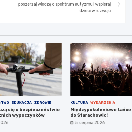
poszerzaj wiedzę o spektrum autyzmu i wspieraj
dzieci w rozwoju
STWO
EDUKACJA
ZDROWIE
KULTURA
WYDARZENIA
czą się o bezpieczeństwie
Międzypokoleniowe tańce
etnich wypoczynków
do Starachowic!
 2026
5 sierpnia 2026