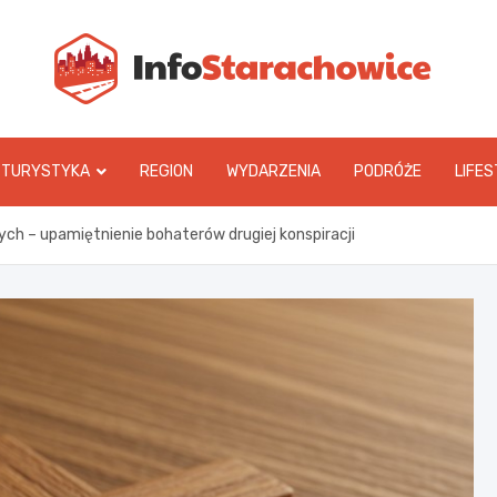
In
TURYSTYKA
REGION
WYDARZENIA
PODRÓŻE
LIFES
ch – upamiętnienie bohaterów drugiej konspiracji