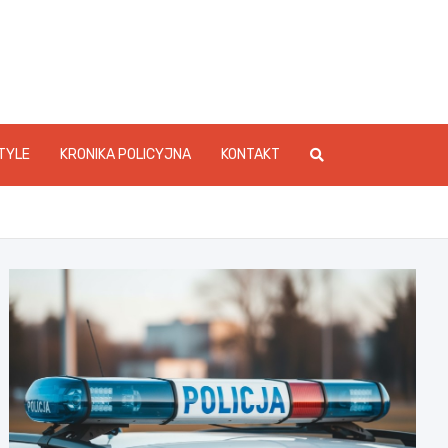
foStarachowice.pl
TYLE
KRONIKA POLICYJNA
KONTAKT