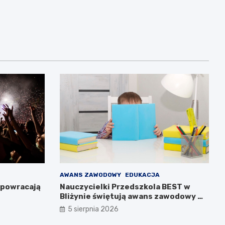
AWANS ZAWODOWY
EDUKACJA
 powracają
Nauczycielki Przedszkola BEST w
Bliżynie świętują awans zawodowy w
wyjątkowym dniu
5 sierpnia 2026