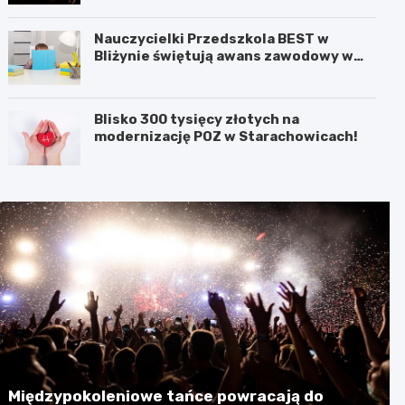
Nauczycielki Przedszkola BEST w
Bliżynie świętują awans zawodowy w
wyjątkowym dniu
Blisko 300 tysięcy złotych na
modernizację POZ w Starachowicach!
Międzypokoleniowe tańce powracają do