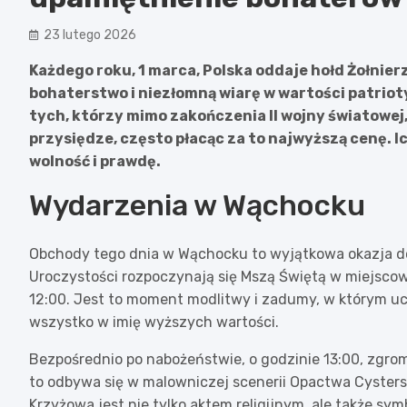
23 lutego 2026
Każdego roku, 1 marca, Polska oddaje hołd Żołnie
bohaterstwo i niezłomną wiarę w wartości patrioty
tych, którzy mimo zakończenia II wojny światowej, n
przysiędze, często płacąc za to najwyższą cenę. I
wolność i prawdę.
Wydarzenia w Wąchocku
Obchody tego dnia w Wąchocku to wyjątkowa okazja do
Uroczystości rozpoczynają się Mszą Świętą w miejscowy
12:00. Jest to moment modlitwy i zadumy, w którym uc
wszystko w imię wyższych wartości.
Bezpośrednio po nabożeństwie, o godzinie 13:00, zgr
to odbywa się w malowniczej scenerii Opactwa Cyster
Krzyżowa jest nie tylko aktem religijnym, ale także sym