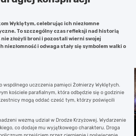
rzom Wyklętym, celebrując ich niezłomne
czne. To szczególny czas refleksji nad historią
ie złożyli broni i pozostali wierni swojej
ch niezłomność i odwaga stały się symbolem walki o
 wspólnego uczczenia pamięci Żołnierzy Wyklętych.
m kościele parafialnym, która odbędzie się o godzinie
zestnicy mogą oddać cześć tym, którzy poświęcili
omadzeni wezmą udział w Drodze Krzyżowej. Wydarzenie
skiego, co dodaje mu wyjątkowego charakteru. Droga
bolicznym przejściem przez cierpienie i poświęcenie,