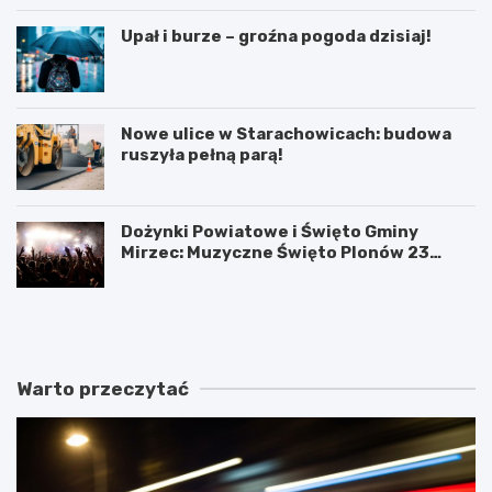
Upał i burze – groźna pogoda dzisiaj!
Nowe ulice w Starachowicach: budowa
ruszyła pełną parą!
Dożynki Powiatowe i Święto Gminy
Mirzec: Muzyczne Święto Plonów 23
sierpnia
T
D
a
o
j
ż
e
y
m
n
Warto przeczytać
n
k
i
i
c
P
e
o
s
w