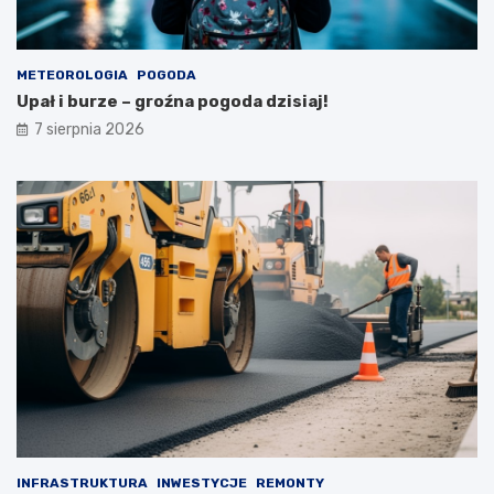
i
e
r
METEOROLOGIA
POGODA
p
Upał i burze – groźna pogoda dzisiaj!
n
i
7 sierpnia 2026
a
INFRASTRUKTURA
INWESTYCJE
REMONTY