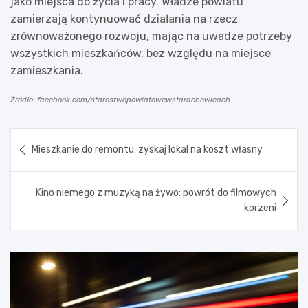
jako miejsca do życia i pracy. Władze powiatu
zamierzają kontynuować działania na rzecz
zrównoważonego rozwoju, mając na uwadze potrzeby
wszystkich mieszkańców, bez względu na miejsce
zamieszkania.
Źródło: facebook.com/starostwopowiatowewstarachowicach
Nawigacja
Mieszkanie do remontu: zyskaj lokal na koszt własny
wpisu
Kino niemego z muzyką na żywo: powrót do filmowych
korzeni