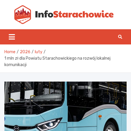
Skip
to
content
Inf
Home
2026
luty
1 mln zł dla Powiatu Starachowickiego na rozwój lokalnej
komunikacji