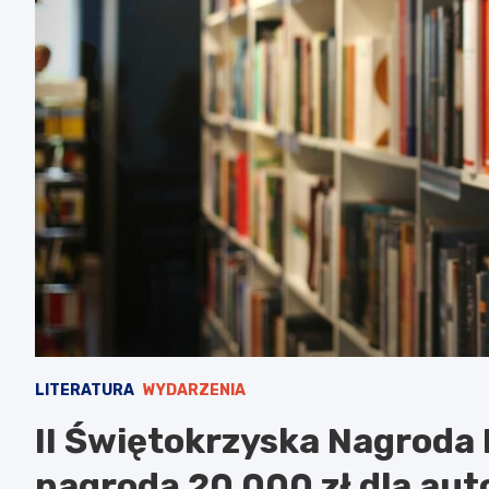
LITERATURA
WYDARZENIA
II Świętokrzyska Nagroda 
nagrodą 20 000 zł dla aut