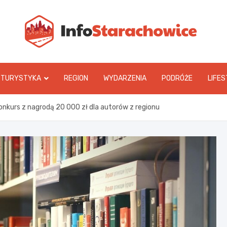
In
TURYSTYKA
REGION
WYDARZENIA
PODRÓŻE
LIFES
onkurs z nagrodą 20 000 zł dla autorów z regionu