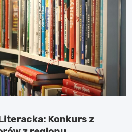
Literacka: Konkurs z
orów z regionu