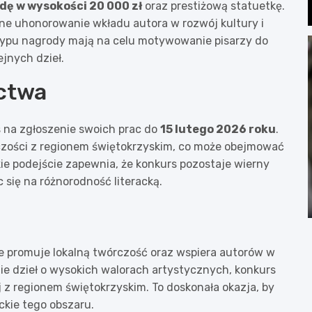
dę w wysokości 20 000 zł
oraz prestiżową statuetkę.
czne uhonorowanie wkładu autora w rozwój kultury i
 typu nagrody mają na celu motywowanie pisarzy do
jnych dzieł.
ictwa
 na zgłoszenie swoich prac do
15 lutego 2026 roku
.
czości z regionem świętokrzyskim, co może obejmować
kie podejście zapewnia, że konkurs pozostaje wierny
się na różnorodność literacką.
re promuje lokalną twórczość oraz wspiera autorów w
nie dzieł o wysokich walorach artystycznych, konkurs
ej z regionem świętokrzyskim. To doskonała okazja, by
ckie tego obszaru.