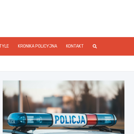
foStarachowice.pl
TYLE
KRONIKA POLICYJNA
KONTAKT