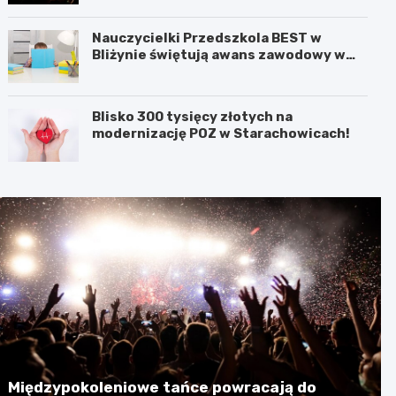
Nauczycielki Przedszkola BEST w
Bliżynie świętują awans zawodowy w
wyjątkowym dniu
Blisko 300 tysięcy złotych na
modernizację POZ w Starachowicach!
Międzypokoleniowe tańce powracają do