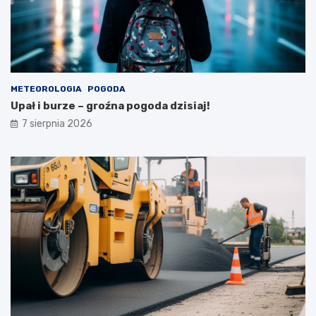
2
3
s
i
e
r
METEOROLOGIA
POGODA
p
Upał i burze – groźna pogoda dzisiaj!
n
i
7 sierpnia 2026
a