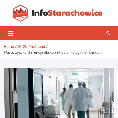
Skip
to
content
Inf
Home
2025
listopad
Warto żyć: konferencja dla kobiet po onkologii i ich bliskich