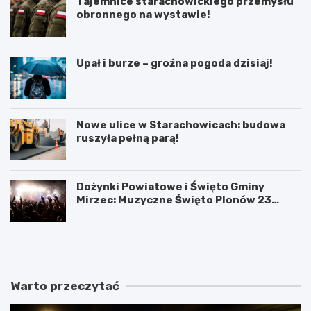
Tajemnice starachowickiego przemysłu
obronnego na wystawie!
Upał i burze – groźna pogoda dzisiaj!
Nowe ulice w Starachowicach: budowa
ruszyła pełną parą!
Dożynki Powiatowe i Święto Gminy
Mirzec: Muzyczne Święto Plonów 23
sierpnia
T
D
a
o
j
ż
e
y
m
n
Warto przeczytać
n
k
i
i