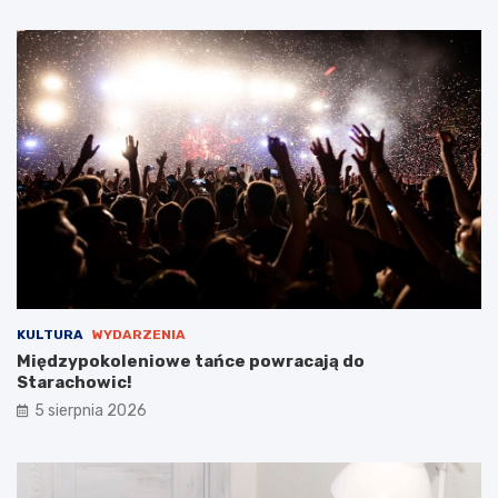
t
a
r
o
s
t
y
B
a
b
i
c
k
i
e
g
KULTURA
WYDARZENIA
o
Międzypokoleniowe tańce powracają do
Starachowic!
5 sierpnia 2026