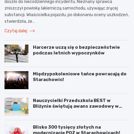
doszło do niecodziennego incydentu. Nieznany sprawca
zniszczył powłokę lakierniczą samochodu, używając żrącej
substancji. Właścicielka pojazdu, po dokonaniu oceny uszkodzeń,
stwierdziła, że…
Czytaj dalej
Harcerze uczą się o bezpieczeństwie
podczas letnich wypoczynków
Międzypokoleniowe tańce powracają do
Starachowic!
Nauczycielki Przedszkola BEST w
Bliżynie świętują awans zawodowy w
wyjątkowym dniu
Blisko 300 tysięcy złotych na
modernizację POZ w Starachowicach!