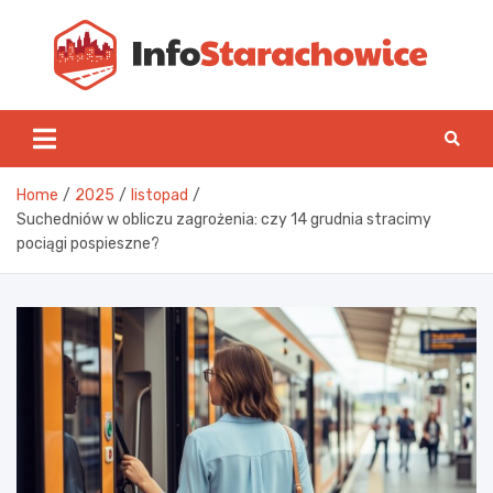
Skip
to
content
Inf
Home
2025
listopad
Suchedniów w obliczu zagrożenia: czy 14 grudnia stracimy
pociągi pospieszne?