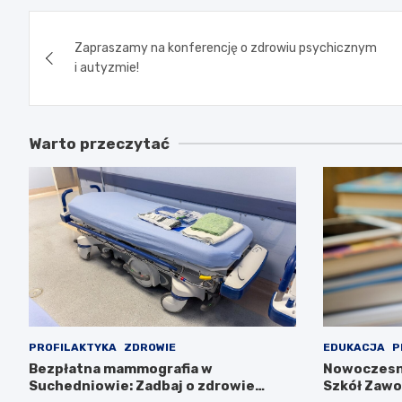
Nawigacja
Zapraszamy na konferencję o zdrowiu psychicznym
wpisu
i autyzmie!
Warto przeczytać
PROFILAKTYKA
ZDROWIE
EDUKACJA
P
Bezpłatna mammografia w
Nowoczesn
Suchedniowie: Zadbaj o zdrowie
Szkół Zawo