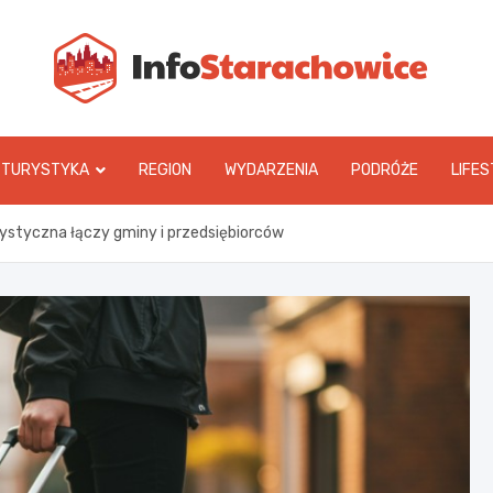
In
TURYSTYKA
REGION
WYDARZENIA
PODRÓŻE
LIFES
rystyczna łączy gminy i przedsiębiorców