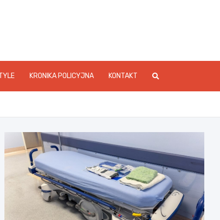
foStarachowice.pl
TYLE
KRONIKA POLICYJNA
KONTAKT