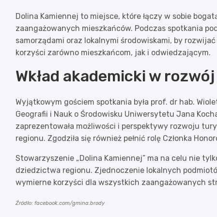
Dolina Kamiennej to miejsce, które łączy w sobie bogatą
zaangażowanych mieszkańców. Podczas spotkania podkr
samorządami oraz lokalnymi środowiskami, by rozwija
korzyści zarówno mieszkańcom, jak i odwiedzającym.
Wkład akademicki w rozwój 
Wyjątkowym gościem spotkania była prof. dr hab. Wiole
Geografii i Nauk o Środowisku Uniwersytetu Jana Koch
zaprezentowała możliwości i perspektywy rozwoju tury
regionu. Zgodziła się również pełnić rolę Członka Hono
Stowarzyszenie „Dolina Kamiennej” ma na celu nie tylko
dziedzictwa regionu. Zjednoczenie lokalnych podmiot
wymierne korzyści dla wszystkich zaangażowanych st
Źródło: facebook.com/gmina.brody