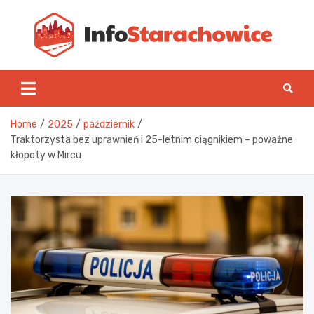
Skip
to
content
Inf
Home
2025
październik
Traktorzysta bez uprawnień i 25-letnim ciągnikiem – poważne
kłopoty w Mircu