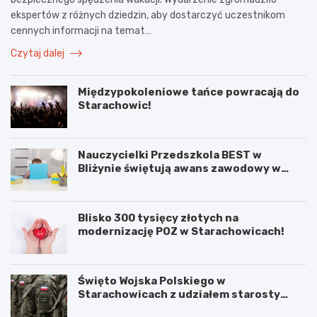
ekspertów z różnych dziedzin, aby dostarczyć uczestnikom
cennych informacji na temat…
Czytaj dalej
Międzypokoleniowe tańce powracają do
Starachowic!
Nauczycielki Przedszkola BEST w
Bliżynie świętują awans zawodowy w
wyjątkowym dniu
Blisko 300 tysięcy złotych na
modernizację POZ w Starachowicach!
Święto Wojska Polskiego w
Starachowicach z udziałem starosty
Babickiego
M
Ś