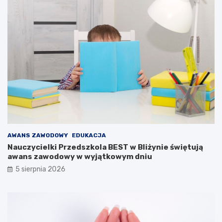
r
o
s
t
y
B
a
b
i
c
k
i
e
g
AWANS ZAWODOWY
EDUKACJA
o
Nauczycielki Przedszkola BEST w Bliżynie świętują
awans zawodowy w wyjątkowym dniu
5 sierpnia 2026