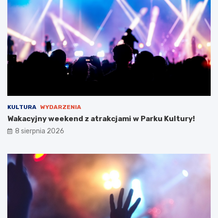
i
e
!
KULTURA
WYDARZENIA
Wakacyjny weekend z atrakcjami w Parku Kultury!
8 sierpnia 2026