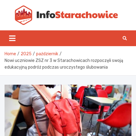
Skip
to
content
Inf
Home
2025
październik
Nowi uczniowie ZSZ nr 3 w Starachowicach rozpoczęli swoją
edukacyjną podróż podczas uroczystego ślubowania