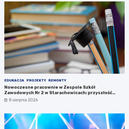
w
z
P
e
a
m
r
y
k
s
u
ł
K
u
u
o
l
b
t
r
u
o
r
n
y
n
!
e
g
EDUKACJA
PROJEKTY
REMONTY
o
Nowoczesne pracownie w Zespole Szkół
n
Zawodowych Nr 2 w Starachowicach: przyszłość
a
kształcenia zawodowego
8 sierpnia 2026
w
y
s
t
a
w