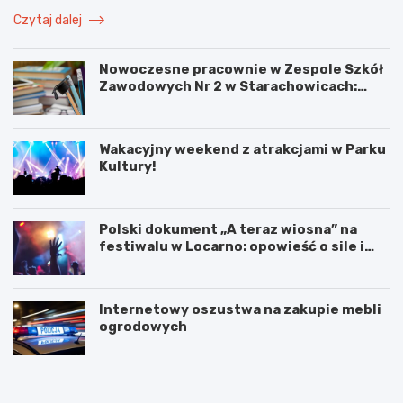
Czytaj dalej
Nowoczesne pracownie w Zespole Szkół
Zawodowych Nr 2 w Starachowicach:
przyszłość kształcenia zawodowego
Wakacyjny weekend z atrakcjami w Parku
Kultury!
Polski dokument „A teraz wiosna” na
festiwalu w Locarno: opowieść o sile i
odnowie
Internetowy oszustwa na zakupie mebli
ogrodowych
W
T
a
a
k
j