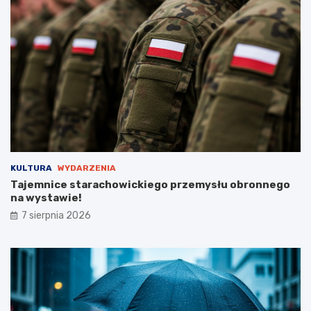
e
M
m
i
y
r
s
z
ł
e
u
c
o
:
b
M
r
u
o
z
n
y
n
c
e
z
KULTURA
WYDARZENIA
g
n
Tajemnice starachowickiego przemysłu obronnego
o
e
na wystawie!
n
Ś
7 sierpnia 2026
a
w
w
i
y
ę
s
t
t
o
a
P
w
l
i
o