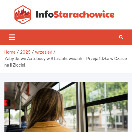
Skip
to
content
Inf
Home
2025
wrzesień
Zabytkowe Autobusy w Starachowicach – Przejażdżka w Czasie
na II Zlocie!