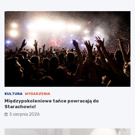
t
a
r
o
s
t
y
B
a
b
i
c
k
i
e
g
KULTURA
WYDARZENIA
o
Międzypokoleniowe tańce powracają do
Starachowic!
5 sierpnia 2026