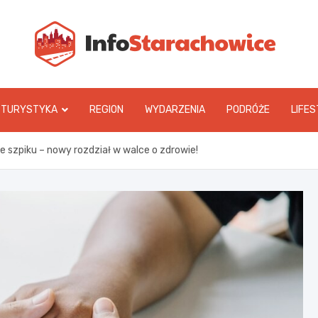
In
TURYSTYKA
REGION
WYDARZENIA
PODRÓŻE
LIFES
 szpiku – nowy rozdział w walce o zdrowie!