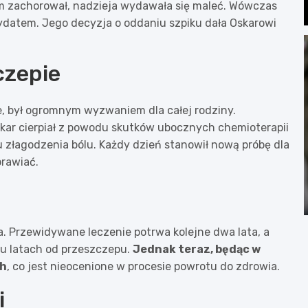
m zachorował, nadzieja wydawała się maleć. Wówczas
dydatem. Jego decyzja o oddaniu szpiku dała Oskarowi
czepie
ie, był ogromnym wyzwaniem dla całej rodziny.
kar cierpiał z powodu skutków ubocznych chemioterapii
 złagodzenia bólu. Każdy dzień stanowił nową próbę dla
prawiać.
. Przewidywane leczenie potrwa kolejne dwa lata, a
iu latach od przeszczepu.
Jednak teraz, będąc w
ch
, co jest nieocenione w procesie powrotu do zdrowia.
i