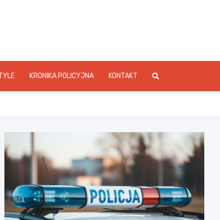
foStarachowice.pl
TYLE
KRONIKA POLICYJNA
KONTAKT