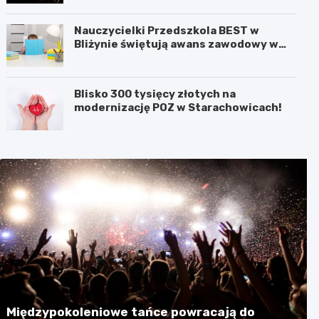
Nauczycielki Przedszkola BEST w
Bliżynie świętują awans zawodowy w
wyjątkowym dniu
Blisko 300 tysięcy złotych na
modernizację POZ w Starachowicach!
Międzypokoleniowe tańce powracają do