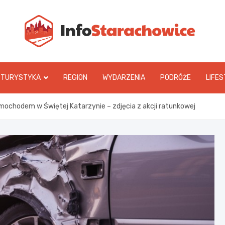
In
TURYSTYKA
REGION
WYDARZENIA
PODRÓŻE
LIFES
ochodem w Świętej Katarzynie – zdjęcia z akcji ratunkowej