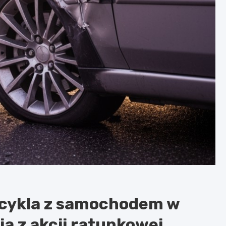
ocykla z samochodem w
ia z akcji ratunkowej