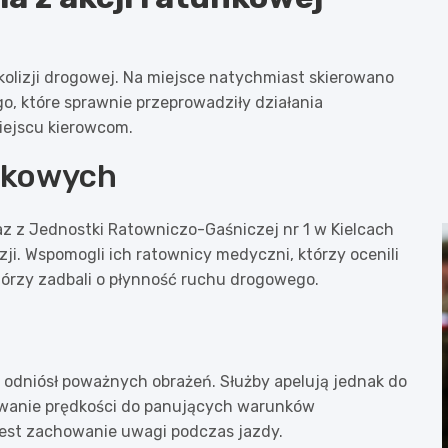
kolizji drogowej. Na miejsce natychmiast skierowano
o, które sprawnie przeprowadziły działania
iejscu kierowcom.
unkowych
az z Jednostki Ratowniczo-Gaśniczej nr 1 w Kielcach
zji. Wspomogli ich ratownicy medyczni, którzy ocenili
którzy zadbali o płynność ruchu drogowego.
 odniósł poważnych obrażeń. Służby apelują jednak do
owanie prędkości do panujących warunków
jest zachowanie uwagi podczas jazdy.