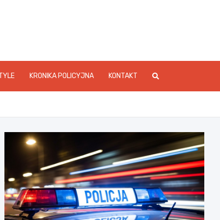
foStarachowice.pl
TYLE
KRONIKA POLICYJNA
KONTAKT