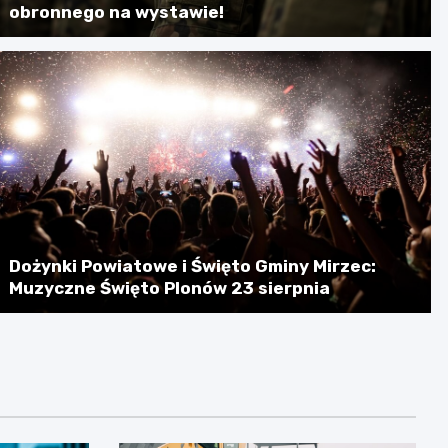
obronnego na wystawie!
Dożynki Powiatowe i Święto Gminy Mirzec:
Muzyczne Święto Plonów 23 sierpnia