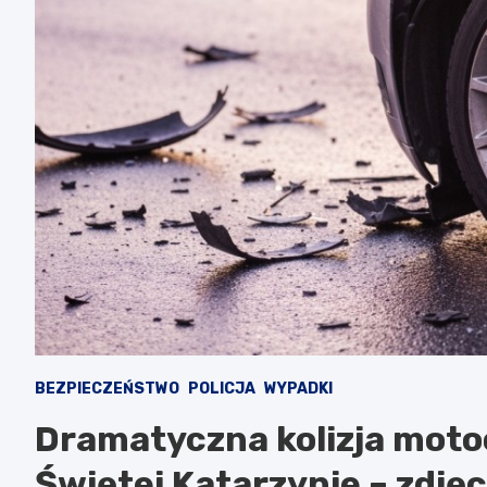
BEZPIECZEŃSTWO
POLICJA
WYPADKI
Dramatyczna kolizja mot
Świętej Katarzynie – zdjęc