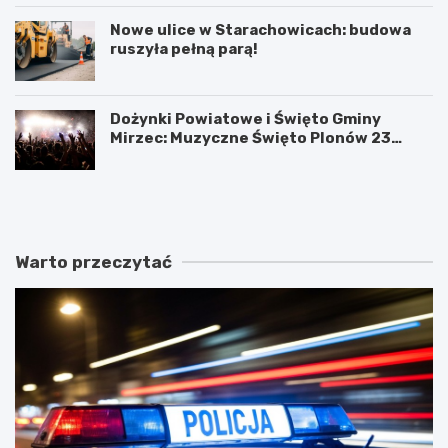
Nowe ulice w Starachowicach: budowa
ruszyła pełną parą!
Dożynki Powiatowe i Święto Gminy
Mirzec: Muzyczne Święto Plonów 23
sierpnia
T
D
a
o
j
ż
e
y
m
n
Warto przeczytać
n
k
i
i
c
P
e
o
s
w
t
i
a
a
r
t
a
o
c
w